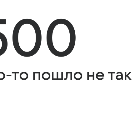
500
о-то пошло не так