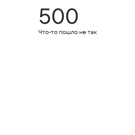
500
Что-то пошло не так