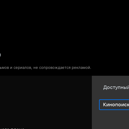
Телепрограмма
Звезды
я
льмов и сериалов, не сопровождается рекламой.
Доступный
Кинопоис