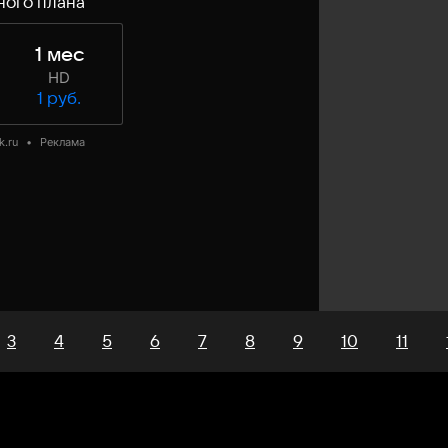
ного плана
1 мес
HD
1 руб.
k.ru
•
Реклама
3
4
5
6
7
8
9
10
11