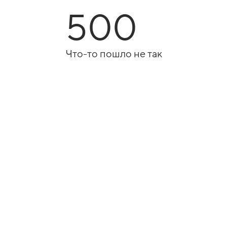
500
Что-то пошло не так