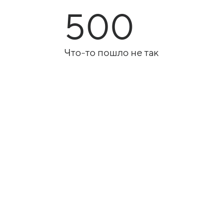
500
Что-то пошло не так