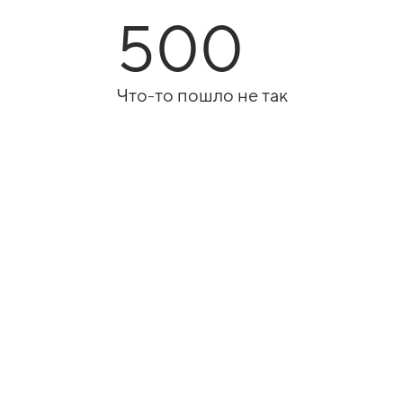
500
Что-то пошло не так