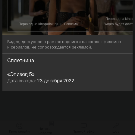
просмотра.
Переход на kinopo
Переход на kinopoisk.ru
•
Реклама
Видео будет доступ
Видео, доступное в рамках подписки на каталог фильмов
и сериалов, не сопровождается рекламой.
Сплетница
«Эпизод 5»
Дата выхода:
23 декабря 2022
Читать
Кино онлайн
Прямой эфир
Шоу
новости