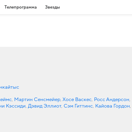
Телепрограмма
Звезды
нкайтыс
жеймс
,
Мартин Сенсмейер
,
Хосе Васкес
,
Росс Андерсон
,
ни Кэссиди
,
Дэвид Эллиот
,
Сэм Гиттинс
,
Кайова Гордон
,