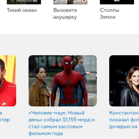
Тихий океан
Вызовите
Столпы
акушерку
Земли
а
«Человек-паук: Новый
Константин
ктер
день» собрал $1,155 млрд и
показал фот
стал самым кассовым
дочерью на
фильмом года