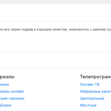
рите все серии подряд в хорошем качестве, знакомьтесь с кратким 
риалы
Телепрограм
винки
Онлайн ТВ
иалы онлайн
Избранные кана
чшие сериалы
Центральные
дборки
Местные