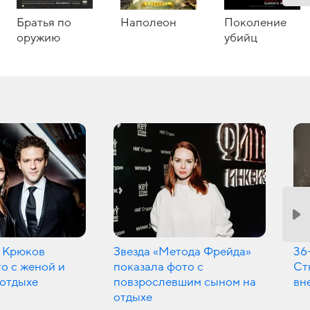
Братья по
Наполеон
Поколение
оружию
убийц
 Крюков
Звезда «Метода Фрейда»
36
о с женой и
показала фото с
Ст
 отдыхе
повзрослевшим сыном на
вн
отдыхе