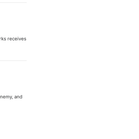
arks receives
 enemy, and