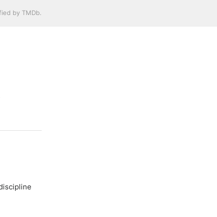
ified by TMDb.
s
discipline