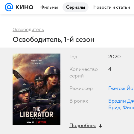
Фильмы
Сериалы
Новости и статьи
Освободитель
Освободитель, 1-й сезон
Год
2020
Количество
4
серий
Режиссер
Гжегож Йо
В ролях
Брэдли Д
Брид
,
Фин
Боэм
Подробнее