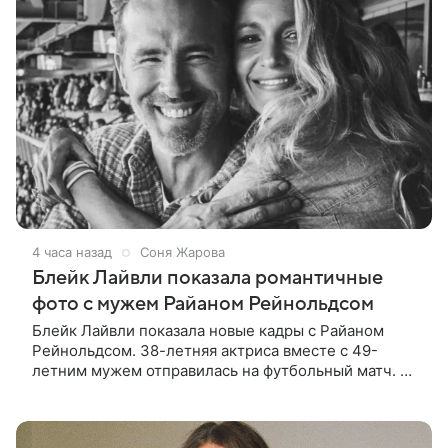
4 часа назад
Соня Жарова
Блейк Лайвли показала романтичные
фото с мужем Райаном Рейнольдсом
Блейк Лайвли показала новые кадры с Райаном
Рейнольдсом. 38-летняя актриса вместе с 49-
летним мужем отправилась на футбольный матч. На
стадионе супругов сопровождал фотограф Гай Арох,
который сделал серию