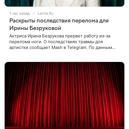
1 час назад
Lenta.Ru
Раскрыты последствия перелома для
Ирины Безруковой
Актриса Ирина Безрукова прервет работу из-за
перелома ноги. О последствиях травмы для
артистки сообщает Mash в Telegram. По данным
издания, Безрукова пропустит 15 спектаклей —
восемь показов «Женитьбы Фигаро»,