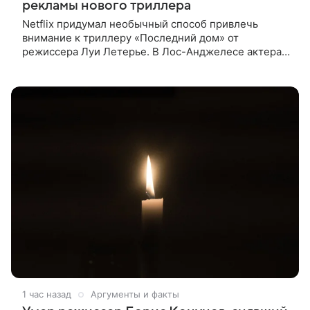
рекламы нового триллера
Netflix придумал необычный способ привлечь
внимание к триллеру «Последний дом» от
режиссера Луи Летерье. В Лос-Анджелесе актера
на два дня поселили внутри рекламного билборда,
оформленного как фасад жилого
1 час назад
Аргументы и факты