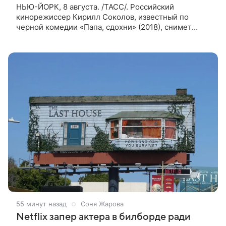
НЬЮ-ЙОРК, 8 августа. /ТАСС/. Российский
кинорежиссер Кирилл Соколов, известный по
черной комедии «Папа, сдохни» (2018), снимет
научно-фантастический триллер Blur для
стримингового сервиса Netflix. Об этом
55 минут назад
Соня Жарова
Netflix запер актера в билборде ради