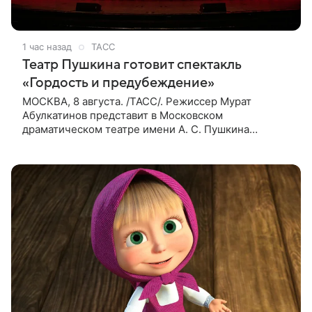
1 час назад
ТАСС
Театр Пушкина готовит спектакль
«Гордость и предубеждение»
МОСКВА, 8 августа. /ТАСС/. Режиссер Мурат
Абулкатинов представит в Московском
драматическом театре имени А. С. Пушкина
спектакль «Гордость и предубеждение» по
одноименному роману английской писательницы
XVIII —