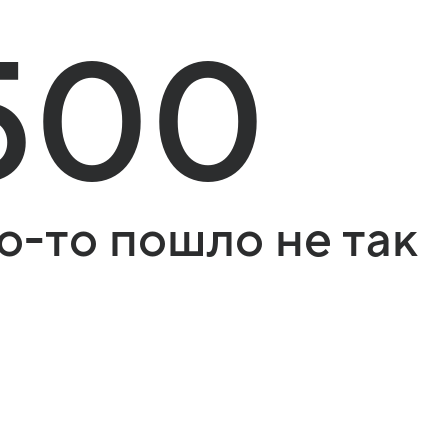
500
о-то пошло не так