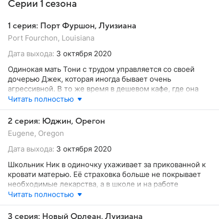
Серии 1 сезона
1 серия: Порт Фуршон, Луизиана
Port Fourchon, Louisiana
Дата выхода:
3 октября 2020
Одинокая мать Тони с трудом управляется со своей
дочерью Джек, которая иногда бывает очень
агрессивной. В то же время в дешевом кафе, где она
работает с официанткой, Тони сталкивается со
Читать полностью
странным мужчиной, встреча с которым не обещает
ничего хорошего. Сможет ли официантка спастись от
2 серия: Юджин, Орегон
серийного убийцы?
Eugene, Oregon
Дата выхода:
3 октября 2020
Школьник Ник в одиночку ухаживает за прикованной к
кровати матерью. Её страховка больше не покрывает
необходимые лекарства, а в школе и на работе
подростка ждут одни проблемы. Однажды вечером Ник
Читать полностью
замечает в своей комнате странную тень, которая
почему-то живёт своей жизнью. Удастся ли герою
3 серия: Новый Орлеан, Луизиана