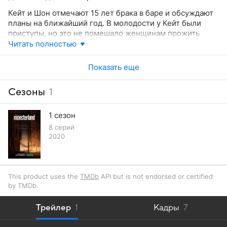
Кейт и Шон отмечают 15 лет брака в баре и обсуждают
планы на ближайший год. В молодости у Кейт были
приступы, но это не помешало женщинам прожить
полноценную жизнь и вырастить дочь Хезер, которая
Читать полностью
теперь учится в школе-интернате. Несмотря на тёплые
воспоминания праздничный вечер неожиданно
Показать еще
превращает жизнь Шон в кошмар...
Сезоны
1
1 сезон
8 серий
2020
This product uses the
TMDb
API but is not endorsed or certified
by TMDb.
Трейлер
1
Кадры
7