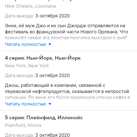
разгадать её тайну?
New Orleans, Louisiana
Дата выхода:
3 октября 2020
Энни, её муж Джо и их сын Джордж отправляются на
фестиваль во французской части Нового Орлеана. Что
принесёт семье эта простая прогулка выходного дня?
14 лет спустя герои отмечают день рождения Джо, на
Читать полностью
который приглашены и некоторые его пациенты.
Однако среди гостей может оказаться и тот, о котором
4 серия: Нью-Йорк, Нью-Йорк
мужчина предпочёл бы не вспоминать...
New York, New York
Дата выхода:
3 октября 2020
Джош, работающий в компании, связанной с
перевозкой нефтепродуктов, оказывается в непростой
ситуации. По вине его босса произошла утечка нефти в
океан, и герой должен уговорить жену начальника,
Читать полностью
Сид, подписать соглашение о неразглашении. Впереди
- слушания в Конгрессе, которые решат судьбу всей
5 серия: Плейнфилд, Иллинойс
компании и самого Джоша.
Plainfield, Illinois
Дата выхода:
3 октября 2020