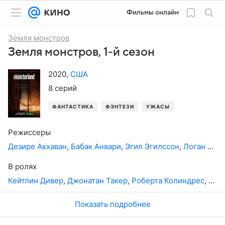
Фильмы онлайн
Земля монстров
Земля монстров, 1-й сезон
2020
,
США
8 серий
ФАНТАСТИКА
ФЭНТЕЗИ
УЖАСЫ
ТРИЛЛЕР
Д
Режиссеры
Дезире Акхаван
,
Бабак Анвари
,
Эгил Эгилссон
,
Логан Кибенс
В ролях
Кейтлин Дивер
,
Джонатан Такер
,
Роберта Колиндрес
,
Тей
Показать подробнее