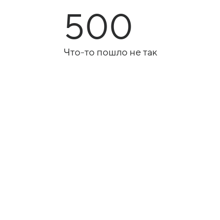
500
Что-то пошло не так