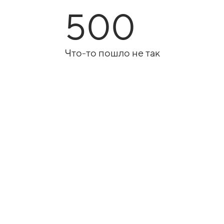
500
Что-то пошло не так