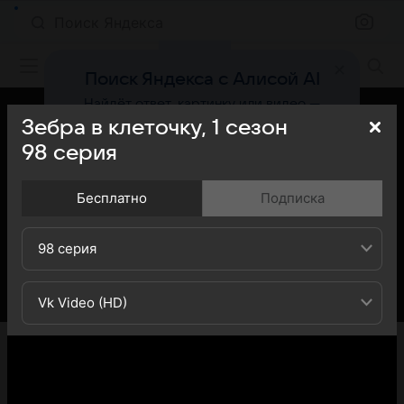
Поиск Яндекса
Фильмы онлайн
Поиск Яндекса с Алисой AI
Найдёт ответ, картинку или видео —
быстро и точно
Зебра в клеточку,
1
сезон
98
серия
Попробовать
Бесплатно
Подписка
98 серия
Vk Video (HD)
«Кино Mail» представляет вашему вниманию 98-ю
серию 1-го сезона сериала Зебра в клеточку: вы
можете ознакомиться с кратким содержанием 98-й
серии 1-ого сезона телесериала Зебра в клеточку -