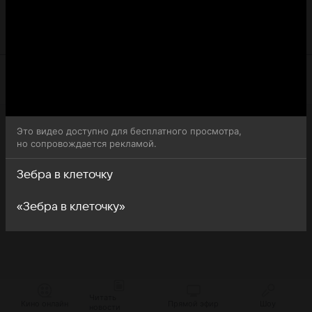
обратите внимание, что 98-я серия 1-го сезона сериала
Зебра в клеточку доступна для бесплатного онлайн-
просмотра.
Это видео доступно для бесплатного просмотра,
но сопровождается рекламой.
Зебра в клеточку
«Зебра в клеточку»
Читать
Кино онлайн
Прямой эфир
Шоу
новости