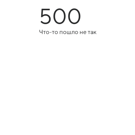
500
Что-то пошло не так