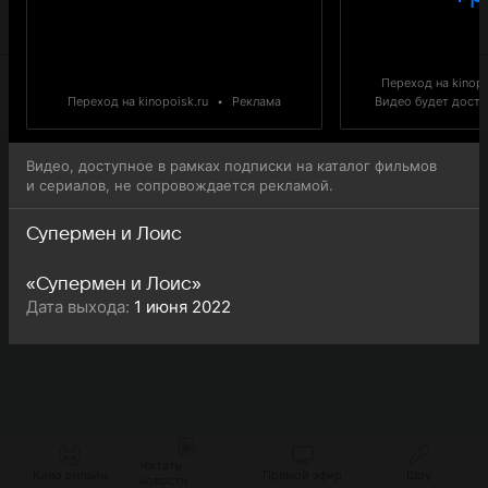
Супермен и Лоис (Superman & Lois) доступна для
онлайн-просмотра.
Переход на kinopo
Переход на kinopoisk.ru
•
Реклама
Видео будет доступ
Видео, доступное в рамках подписки на каталог фильмов
и сериалов, не сопровождается рекламой.
Супермен и Лоис
«Супермен и Лоис»
Дата выхода:
1 июня 2022
Читать
Кино онлайн
Прямой эфир
Шоу
новости