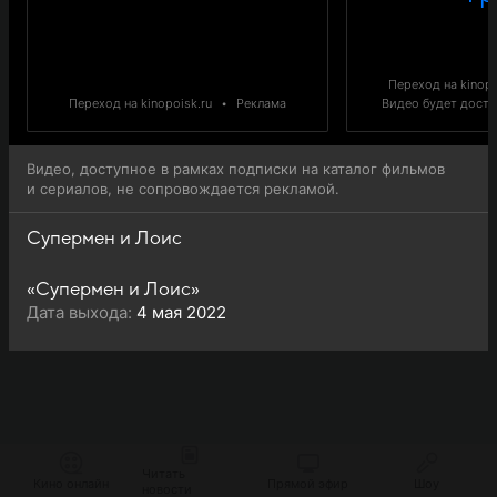
Переход на kinopo
Переход на kinopoisk.ru
•
Реклама
Видео будет доступ
Видео, доступное в рамках подписки на каталог фильмов
и сериалов, не сопровождается рекламой.
Супермен и Лоис
«Супермен и Лоис»
Дата выхода:
4 мая 2022
Читать
Кино онлайн
Прямой эфир
Шоу
новости