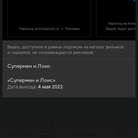
Супермен и Лоис (Superman & Lois) доступна для
онлайн-просмотра.
Переход на kinopo
Переход на kinopoisk.ru
•
Реклама
Видео будет доступ
Видео, доступное в рамках подписки на каталог фильмов
и сериалов, не сопровождается рекламой.
Супермен и Лоис
«Супермен и Лоис»
Дата выхода:
4 мая 2022
Читать
Кино онлайн
Прямой эфир
Шоу
новости