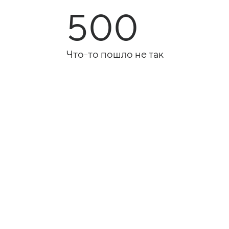
500
Что-то пошло не так