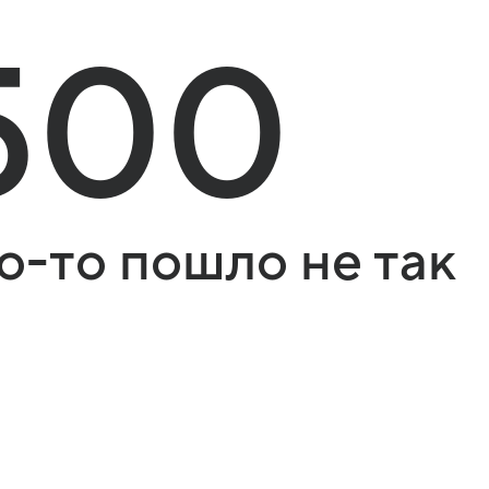
500
о-то пошло не так