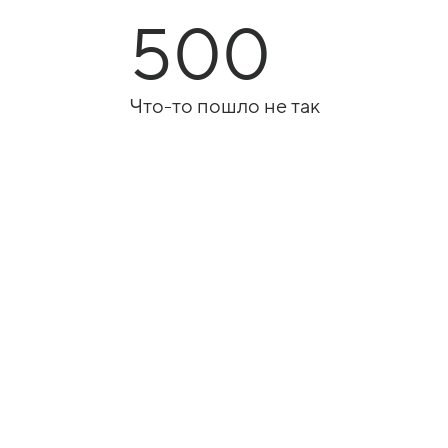
500
Что-то пошло не так