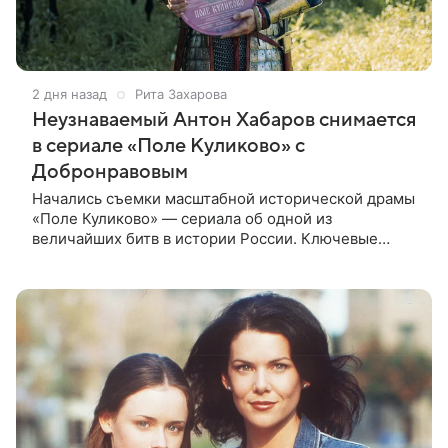
2 дня назад
Рита Захарова
Неузнаваемый Антон Хабаров снимается
в сериале «Поле Куликово» с
Добронравовым
Начались съемки масштабной исторической драмы
«Поле Куликово» — сериала об одной из
величайших битв в истории России. Ключевые
исторические роли — Дмитрия Донского и Сергия
Радонежского — исполнят Антон Хабаров