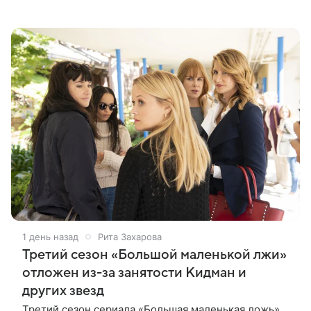
Виталий Гогунский. Вместе с ним в новом сезоне
сыграют Денис Бузин,
1 день назад
Рита Захарова
Третий сезон «Большой маленькой лжи»
отложен из-за занятости Кидман и
других звезд
Третий сезон сериала «Большая маленькая ложь»