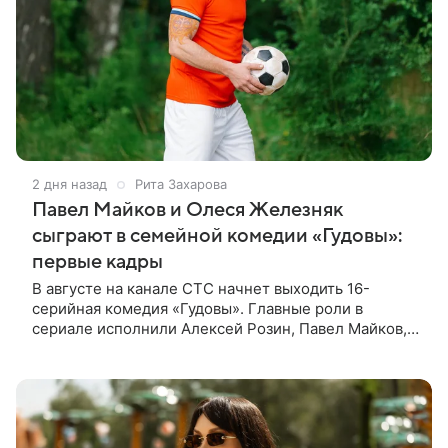
2 дня назад
Рита Захарова
Павел Майков и Олеся Железняк
сыграют в семейной комедии «Гудовы»:
первые кадры
В августе на канале СТС начнет выходить 16-
серийная комедия «Гудовы». Главные роли в
сериале исполнили Алексей Розин, Павел Майков,
Владислав Прохоров и Олеся Железняк. За
режиссуру отвечали Дмитрий Дьяченко и