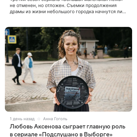
не отменен, но отложен. Съемки продолжения
драмы из жизни небольшого городка начнутся лишь
через полтора года, когда графики Николь Кидман и
других актрис совпадут.
1 день назад
Анна Гоголь
Любовь Аксенова сыграет главную роль
в сериале «Подслушано в Выборге»