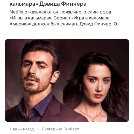
кальмара» Дэвида Финчера
Netflix отказался от англоязычного спин-оффа
«Игры в кальмара». Сериал «Игра в кальмара:
Америка» должен был снимать Дэвид Финчер. О
решении стримингового гиганта сообщает The
Playlist. О возможном расширении
1 день назад
Екатерина Генберг