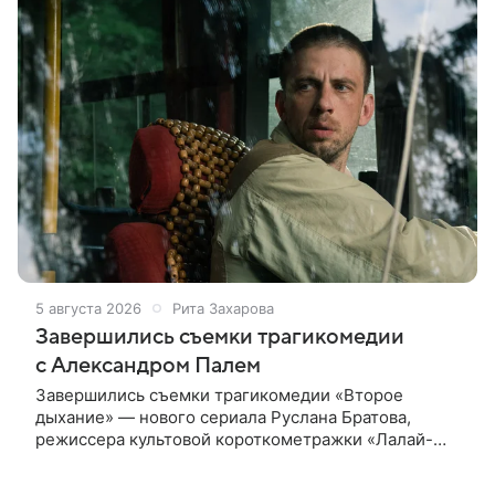
5 августа 2026
Рита Захарова
Завершились съемки трагикомедии
с Александром Палем
Завершились съемки трагикомедии «Второе
дыхание» — нового сериала Руслана Братова,
режиссера культовой короткометражки «Лалай-
Балалай» и фильма «Экспресс». Главную роль —
бывшего спортсмена, попавшего в рехаб —