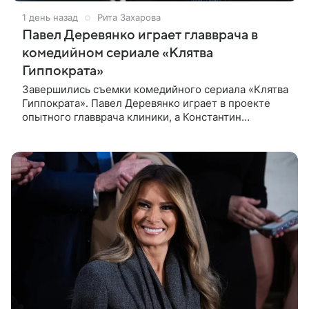
1 день назад
Рита Захарова
Павел Деревянко играет главврача в
комедийном сериале «Клятва
Гиппократа»
Завершились съемки комедийного сериала «Клятва
Гиппократа». Павел Деревянко играет в проекте
опытного главврача клиники, а Константин
Белошапка — молодого хирурга. Виктор Живых
уверен в своей гениальности