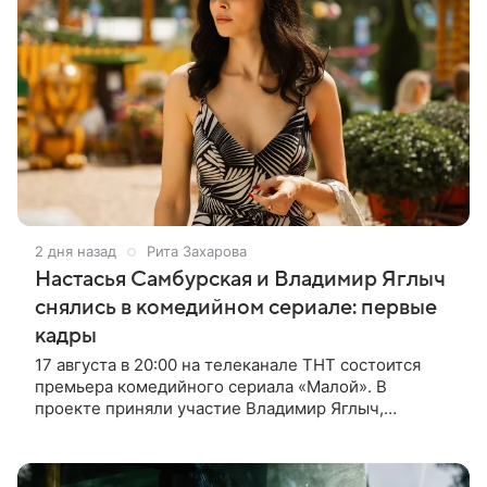
2 дня назад
Рита Захарова
Настасья Самбурская и Владимир Яглыч
снялись в комедийном сериале: первые
кадры
17 августа в 20:00 на телеканале ТНТ состоится
премьера комедийного сериала «Малой». В
проекте приняли участие Владимир Яглыч,
Тимофей Кочнев и Настасья Самбурская. В центре
сюжета — двое полицейских из одного