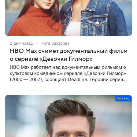
2 дня назад
Рита Захарова
HBO Max снимет документальный фильм
о сериале «Девочки Гилмор»
HBO Max работает над документальным фильмом о
культовом комедийном сериале «Девочки Гилмор»
(2000 — 2007), сообщает Deadline. Героини сериала
— молодая, немного инфантильная мать Лорелай и
ее не по годам