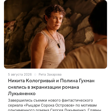
5 августа 2026
Рита Захарова
Никита Кологривый и Полина Гухман
снялись в экранизации романа
Лукьяненко
Завершились съемки нового фантастического
сериала «Рыцари Сорока Островов» по мотивам
одноименного романа Сергея Лукьяненко. Главные