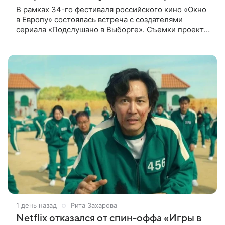
В рамках 34-го фестиваля российского кино «Окно
в Европу» состоялась встреча с создателями
сериала «Подслушано в Выборге». Съемки проекта
проходят в городе одновременно с фестивалем.
«Подслушано в Выборге» —
1 день назад
Рита Захарова
Netflix отказался от спин-оффа «Игры в