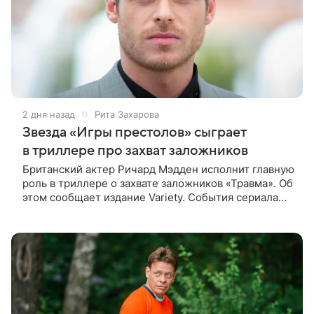
2 дня назад
Рита Захарова
Звезда «Игры престолов» сыграет
в триллере про захват заложников
Британский актер Ричард Мэдден исполнит главную
роль в триллере о захвате заложников «Травма». Об
этом сообщает издание Variety. События сериала
разворачиваются в лондонской больнице, которую
захватывают