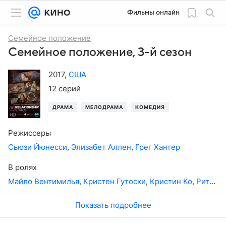
Фильмы онлайн
Семейное положение
Семейное положение, 3-й сезон
2017
,
США
12 серий
ДРАМА
МЕЛОДРАМА
КОМЕДИЯ
Режиссеры
Сьюзи Йюнесси
,
Элизабет Аллен
,
Грег Хантер
В ролях
Майло Вентимилья
,
Кристен Гутоски
,
Кристин Ко
,
Рита Волк
Показать подробнее