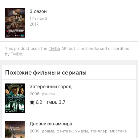
3 сезон
12 серий
2017
This product uses the
TMDb
API but is not endorsed or certified
by TMDb.
Похожие фильмы и сериалы
Затерянный город
2006, ужасы
6.2
3.7
IMDb
Дневники вампира
2009, драма, фэнтези, ужасы, триллер, мистика