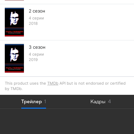
2 сезон
4 серии
2018
3 сезон
4 серии
2019
This product uses the
TMDb
API but is not endorsed or certified
by TMDb.
Трейлер
1
Кадры
4