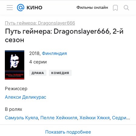
Фильмы онлайн
Путь геймера: Dragonslayer666
Путь геймера: Dragonslayer666, 2-й
сезон
2018
,
Финляндия
4 серии
ДРАМА
КОМЕДИЯ
Режиссер
Алекси Деликурас
В ролях
Самуэль Куяла
,
Пелле Хейккиля
,
Хейкки Хяккя
,
Седрик Инграм
Показать подробнее