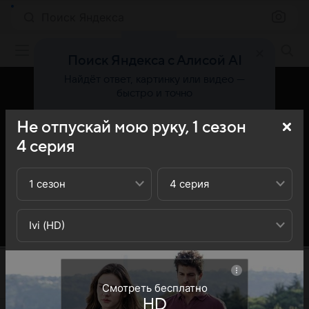
Поиск Яндекса
Фильмы онлайн
Поиск Яндекса с Алисой AI
Найдёт ответ, картинку или видео —
быстро и точно
Не отпускай мою руку,
1
сезон
Попробовать
4
серия
1 сезон
4 серия
Ivi (HD)
Смотреть бесплатно
HD