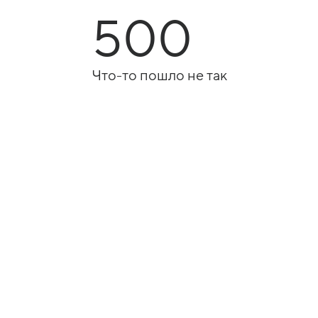
500
Что-то пошло не так