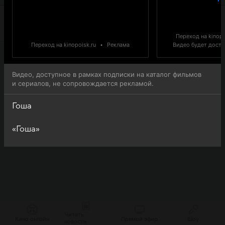
Переход на kinopo
Переход на kinopoisk.ru
•
Реклама
Видео будет доступ
Видео, доступное в рамках подписки на каталог фильмов
и сериалов, не сопровождается рекламой.
Гоша
«Гоша»
Читать
Кино онлайн
Прямой эфир
Шоу
новости