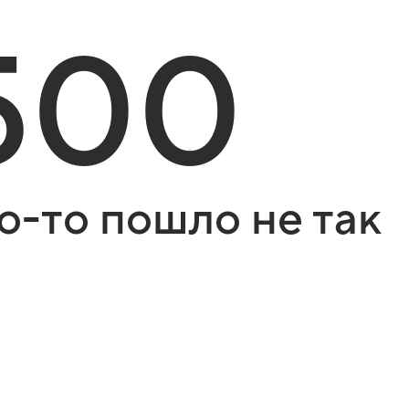
500
о-то пошло не так