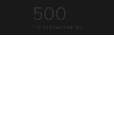
500
Что-то пошло не так