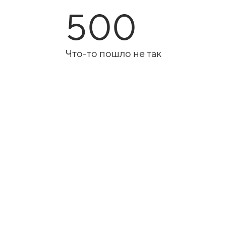
500
Что-то пошло не так