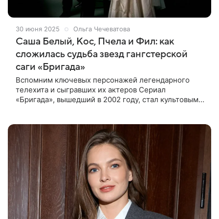
30 июня 2025
Ольга Чечеватова
Саша Белый, Кос, Пчела и Фил: как
сложилась судьба звезд гангстерской
саги «Бригада»
Вспомним ключевых персонажей легендарного
телехита и сыгравших их актеров Сериал
«Бригада», вышедший в 2002 году, стал культовым
хитом. История четырех друзей, которые в 90-е
становятся бандитами, завоевала сердца