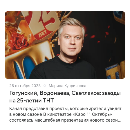
триллера с Никитой Ефремовым и футбольно-
воспитательной подростковой драмы до финала
блистательной
26 октября 2023
Марина Куприянова
Гогунский, Водонаева, Светлаков: звезды
на 25-летии ТНТ
Канал представил проекты, которые зрители увидят
в новом сезоне В кинотеатре «Каро 11 Октябрь»
состоялась масштабная презентация нового сезона
на ТНТ. Канал в этом году отмечает 25-летие,