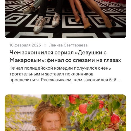
10 февраля 2025
Лениза Саетгараева
Чем закончился сериал «Девушки с
Макаровым»: финал со слезами на глазах
Финал полицейской комедии получился очень
трогательным и заставил поклонников
прослезиться. Рассказываем, чем закончился 5-й
сезон «Девушек с Макаровым», который поставил
точку в истории о девушках-операх 6 февраля