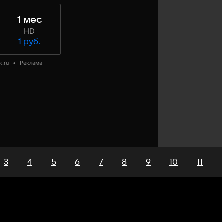
1 мес
HD
1 руб.
k.ru
•
Реклама
3
4
5
6
7
8
9
10
11