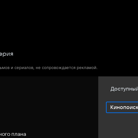
Телепрограмма
Звезды
ерия
льмов и сериалов, не сопровождается рекламой.
Доступный
Кинопоис
ного плана