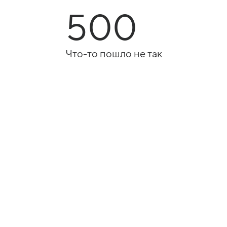
500
Что-то пошло не так