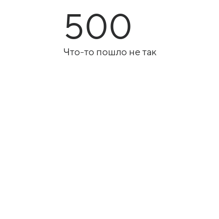
500
Что-то пошло не так