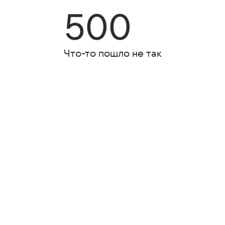
500
Что-то пошло не так