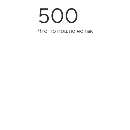
500
Что-то пошло не так