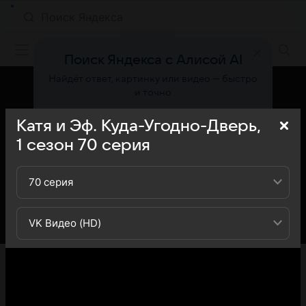
Фильмы онлайн
Поиск Яндекса с Алисой AI
Найдёт ответ, картинку или видео — быстро
и точно
Катя и Эф. Куда-Угодно-Дверь,
Попробовать
1
сезон
70
серия
70 серия
VK Видео (HD)
«Кино Mail» представляет вашему вниманию 70-ю
серию 1-го сезона сериала Катя и Эф Куда-Угодно-
Дверь: вы можете ознакомиться с кратким
содержанием 70-й серии 1-ого сезона телесериала