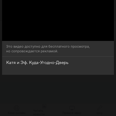
Катя и Эф Куда-Угодно-Дверь - обратите внимание, что
70-я серия 1-го сезона сериала Катя и Эф Куда-Угодно-
Дверь доступна для бесплатного онлайн-просмотра.
Это видео доступно для бесплатного просмотра,
но сопровождается рекламой.
Катя и Эф. Куда-Угодно-Дверь
Читать
Кино онлайн
Прямой эфир
Шоу
новости