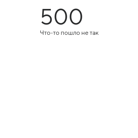
500
Что-то пошло не так