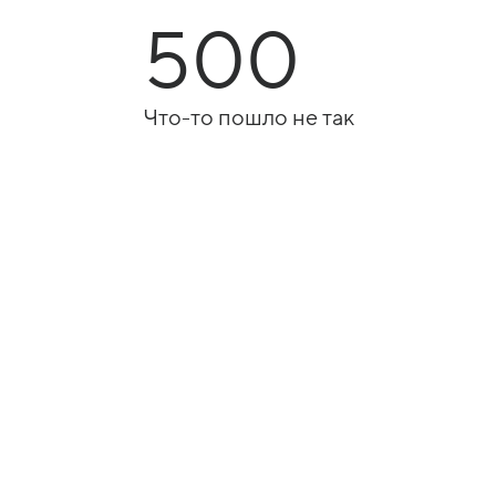
500
Что-то пошло не так