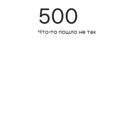
500
Что-то пошло не так