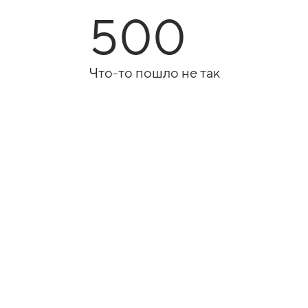
500
Что-то пошло не так