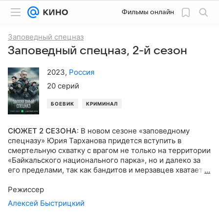
Фильмы онлайн
Заповедный спецназ
Заповедный спецназ, 2-й сезон
2023
,
Россия
20 серий
БОЕВИК
КРИМИНАЛ
СЮЖЕТ 2 СЕЗОНА
:
В новом сезоне «заповедному
спецназу» Юрия Тарханова придется вступить в
смертельную схватку с врагом не только на территории
«Байкальского национального парка», но и далеко за
его пределами, так как бандитов и мерзавцев хватает
везде, а Тарханов со своими ребятами не те люди,
которые могут пройти мимо чужой беды.
Режиссер
Алексей Быстрицкий