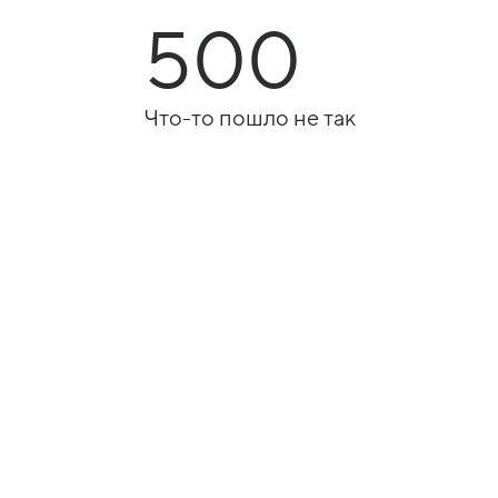
500
Что-то пошло не так