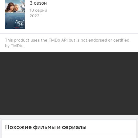
3 сезон
10 серий
2022
This product uses the
TMDb
API but is not endorsed or certified
by TMDb.
Похожие фильмы и сериалы