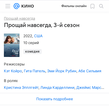
Фильмы онлайн
Прощай навсегда
Прощай навсегда, 3-й сезон
2022
,
США
10 серий
КОМЕДИЯ
Режиссеры
Кэт Койро
,
Гита Патель
,
Эми Йорк Рубин
,
Абе Сильвия
В ролях
Кристина Эпплгейт
,
Линда Карделлини
,
Джеймс Марсден
Показать подробнее