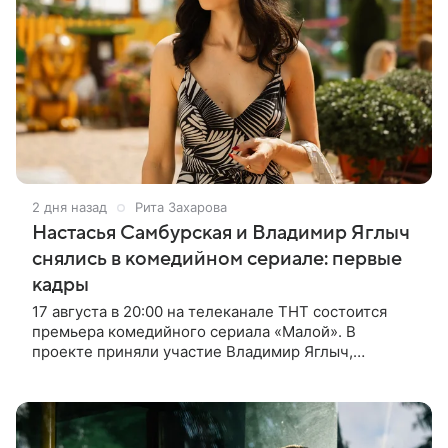
2 дня назад
Рита Захарова
Настасья Самбурская и Владимир Яглыч
снялись в комедийном сериале: первые
кадры
17 августа в 20:00 на телеканале ТНТ состоится
премьера комедийного сериала «Малой». В
проекте приняли участие Владимир Яглыч,
Тимофей Кочнев и Настасья Самбурская. В центре
сюжета — двое полицейских из одного