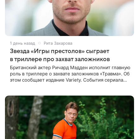
1 день назад
Рита Захарова
Звезда «Игры престолов» сыграет
в триллере про захват заложников
Британский актер Ричард Мэдден исполнит главную
роль в триллере о захвате заложников «Травма». Об
этом сообщает издание Variety. События сериала
разворачиваются в лондонской больнице, которую
захватывают