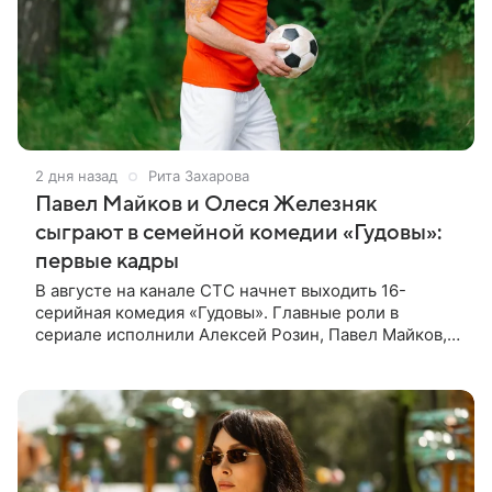
2 дня назад
Рита Захарова
Павел Майков и Олеся Железняк
сыграют в семейной комедии «Гудовы»:
первые кадры
В августе на канале СТС начнет выходить 16-
серийная комедия «Гудовы». Главные роли в
сериале исполнили Алексей Розин, Павел Майков,
Владислав Прохоров и Олеся Железняк. За
режиссуру отвечали Дмитрий Дьяченко и