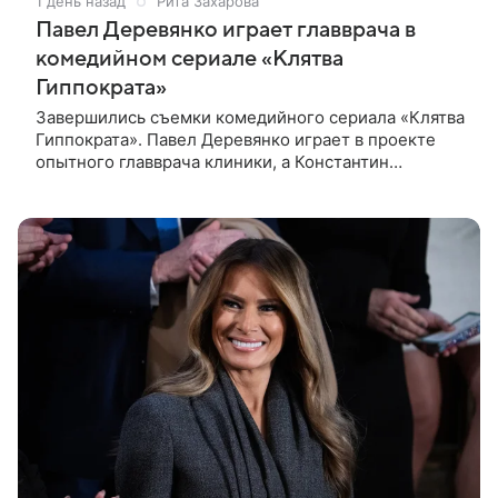
1 день назад
Рита Захарова
Павел Деревянко играет главврача в
комедийном сериале «Клятва
Гиппократа»
Завершились съемки комедийного сериала «Клятва
Гиппократа». Павел Деревянко играет в проекте
опытного главврача клиники, а Константин
Белошапка — молодого хирурга. Виктор Живых
уверен в своей гениальности