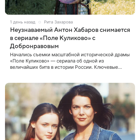
1 день назад
Рита Захарова
Неузнаваемый Антон Хабаров снимается
в сериале «Поле Куликово» с
Добронравовым
Начались съемки масштабной исторической драмы
«Поле Куликово» — сериала об одной из
величайших битв в истории России. Ключевые
исторические роли — Дмитрия Донского и Сергия
Радонежского — исполнят Антон Хабаров