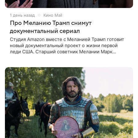
1 день назад
Кино Mail
Про Меланию Трамп снимут
документальный сериал
Студия Amazon вместе с Меланией Трамп готовит
новый документальный проект о жизни первой
леди США. Старший советник Мелании Марк
Бекман рассказал об этом в эфире программы Real
America’s Voice. По словам