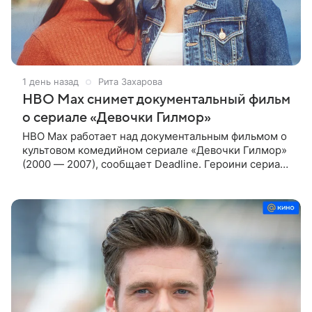
1 день назад
Рита Захарова
HBO Max снимет документальный фильм
о сериале «Девочки Гилмор»
HBO Max работает над документальным фильмом о
культовом комедийном сериале «Девочки Гилмор»
(2000 — 2007), сообщает Deadline. Героини сериала
— молодая, немного инфантильная мать Лорелай и
ее не по годам