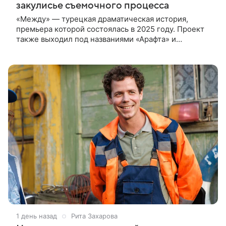
закулисье съемочного процесса
«Между» — турецкая драматическая история,
премьера которой состоялась в 2025 году. Проект
также выходил под названиями «Арафта» и
«Связанные судьбой». В центре сюжета — история
Атеша, который возвращается в
1 день назад
Рита Захарова