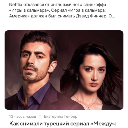
Netflix отказался от англоязычного спин-оффа
«Игры в кальмара». Сериал «Игра в кальмара:
Америка» должен был снимать Дэвид Финчер. О
решении стримингового гиганта сообщает The
Playlist. О возможном расширении
13 часов назад
Екатерина Генберг
Как снимали турецкий сериал «Между»: