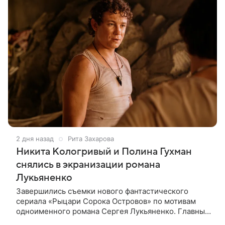
2 дня назад
Рита Захарова
Никита Кологривый и Полина Гухман
снялись в экранизации романа
Лукьяненко
Завершились съемки нового фантастического
сериала «Рыцари Сорока Островов» по мотивам
одноименного романа Сергея Лукьяненко. Главные
роли в проекте исполнили Артем Кошман, Полина