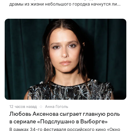
драмы из жизни небольшого городка начнутся лишь
через полтора года, когда графики Николь Кидман и
других актрис совпадут.
12 часов назад
Анна Гоголь
Любовь Аксенова сыграет главную роль
в сериале «Подслушано в Выборге»
В рамках 34-го фестиваля российского кино «Окно