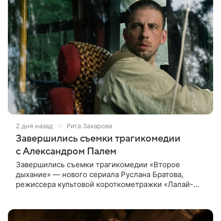
2 дня назад
Рита Захарова
Завершились съемки трагикомедии
с Александром Палем
Завершились съемки трагикомедии «Второе
дыхание» — нового сериала Руслана Братова,
режиссера культовой короткометражки «Лалай-
Балалай» и фильма «Экспресс». Главную роль —
бывшего спортсмена, попавшего в рехаб —