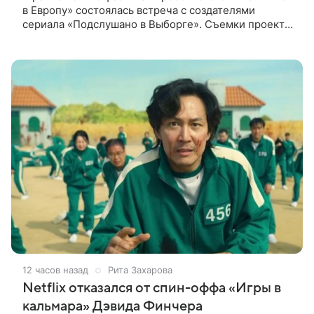
в Европу» состоялась встреча с создателями
сериала «Подслушано в Выборге». Съемки проекта
проходят в городе одновременно с фестивалем.
«Подслушано в Выборге» —
12 часов назад
Рита Захарова
Netflix отказался от спин-оффа «Игры в
кальмара» Дэвида Финчера