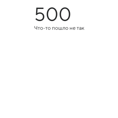
500
Что-то пошло не так