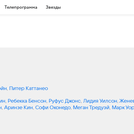
Телепрограмма
Звезды
эйн
,
Питер Каттанео
ин
,
Ребекка Бенсон
,
Руфус Джонс
,
Лидия Уилсон
,
Жене
н
,
Аринзе Кин
,
Софи Оконедо
,
Меган Тредуэй
,
Марк Уо
ли
,
Брэдли Уитфорд
,
Ллойд Эверитт