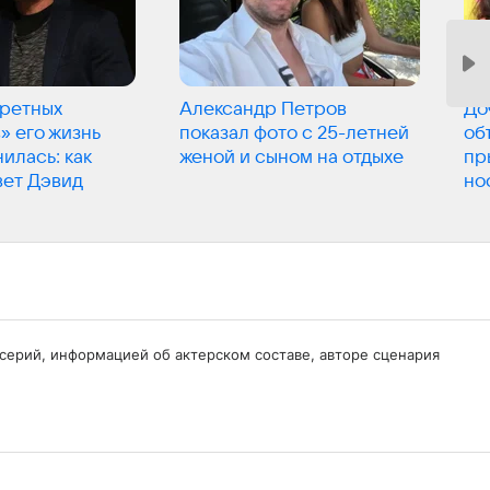
ретных
Александр Петров
До
» его жизнь
показал фото с 25-летней
об
илась: как
женой и сыном на отдыхе
пр
вет Дэвид
но
 серий, информацией об актерском составе, авторе сценария