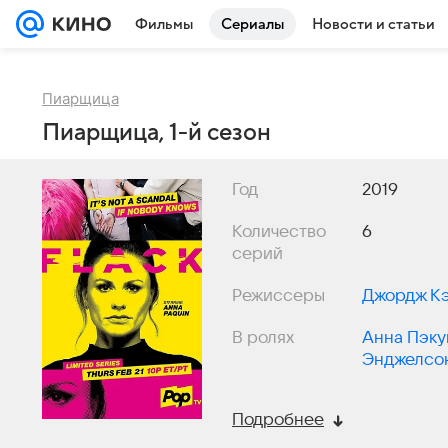
Фильмы
Сериалы
Новости и статьи
Пиарщица
Пиарщица, 1-й сезон
Год
2019
Количество
6
серий
Режиссеры
Джордж К
В ролях
Анна Пэку
Энджелсо
Элиза Рай
Подробнее