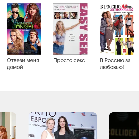
Отвези меня
Просто секс
В Россию за
домой
любовью!