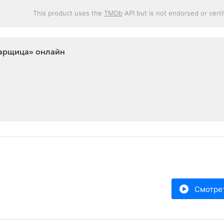
This product uses the
TMDb
API but is not endorsed or cert
иарщица» онлайн
Смотре