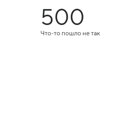
500
Что-то пошло не так