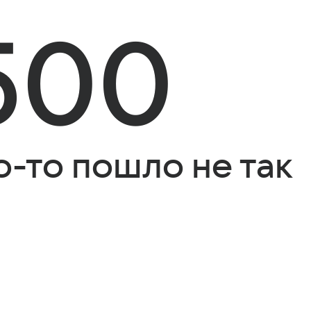
500
о-то пошло не так