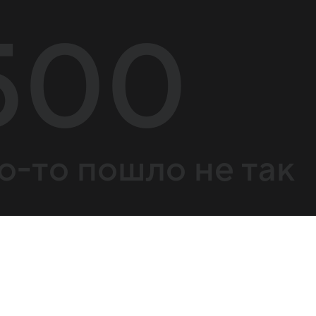
500
о-то пошло не так